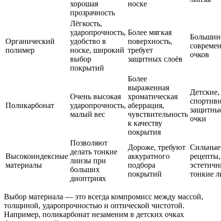
хорошая
носке
прозрачность
Лёгкость,
ударопрочность,
Более мягкая
Большин
Органический
удобство в
поверхность,
совреме
полимер
носке, широкий
требует
очков
выбор
защитных слоёв
покрытий
Более
выраженная
Детские,
Очень высокая
хроматическая
спортив
Поликарбонат
ударопрочность,
аберрация,
защитны
малый вес
чувствительность
очки
к качеству
покрытия
Позволяют
Дороже, требуют
Сильные
делать тонкие
Высокоиндексные
аккуратного
рецепты,
линзы при
материалы
подбора
эстетич
больших
покрытий
тонкие 
диоптриях
Выбор материала — это всегда компромисс между массой,
толщиной, ударопрочностью и оптической чистотой.
Например, поликарбонат незаменим в детских очках