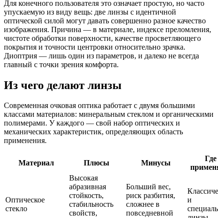
Для конечного пользователя это означает простую, но часто
упускаемую из виду вещь: две линзы с идентичной
оптической силой могут давать совершенно разное качество
изображения. Причина — в материале, индексе преломления,
чистоте обработки поверхности, качестве просветляющего
покрытия и точности центровки относительно зрачка.
Диоптрия — лишь один из параметров, и далеко не всегда
главный с точки зрения комфорта.
Из чего делают линзы
Современная очковая оптика работает с двумя большими
классами материалов: минеральным стеклом и органическими
полимерами. У каждого — свой набор оптических и
механических характеристик, определяющих область
применения.
Где
Материал
Плюсы
Минусы
примен
Высокая
абразивная
Больший вес,
Классич
стойкость,
риск разбития,
Оптическое
и
стабильность
сложнее в
стекло
специал
свойств,
повседневной
линзы