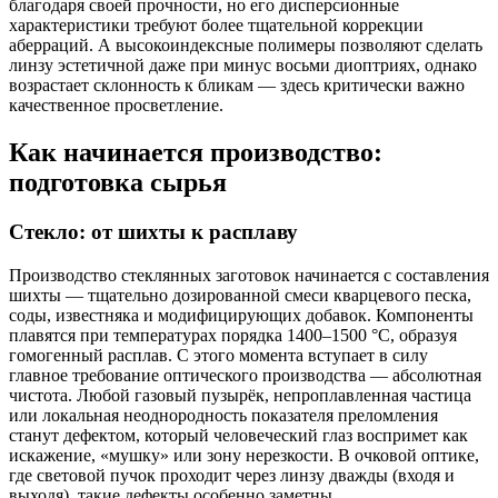
благодаря своей прочности, но его дисперсионные
характеристики требуют более тщательной коррекции
аберраций. А высокоиндексные полимеры позволяют сделать
линзу эстетичной даже при минус восьми диоптриях, однако
возрастает склонность к бликам — здесь критически важно
качественное просветление.
Как начинается производство:
подготовка сырья
Стекло: от шихты к расплаву
Производство стеклянных заготовок начинается с составления
шихты — тщательно дозированной смеси кварцевого песка,
соды, известняка и модифицирующих добавок. Компоненты
плавятся при температурах порядка 1400–1500 °C, образуя
гомогенный расплав. С этого момента вступает в силу
главное требование оптического производства — абсолютная
чистота. Любой газовый пузырёк, непроплавленная частица
или локальная неоднородность показателя преломления
станут дефектом, который человеческий глаз воспримет как
искажение, «мушку» или зону нерезкости. В очковой оптике,
где световой пучок проходит через линзу дважды (входя и
выходя), такие дефекты особенно заметны.