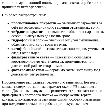
сопоставимую с длиной волны видимого света, и работает на
принципах интерференции.
Наиболее распространены:
просветляющее покрытие
— уменьшает отражения за
счёт интерференционного гашения отражённых волн;
твёрдое покрытие
— повышает стойкость к царапинам,
особенно актуально для полимеров;
гидрофобный слой
— увеличивает угол смачивания,
облегчая очистку от воды и грязи;
олеофобный слой
— снижает адгезию жиров, уменьшая
следы от пальцев;
фильтры синего света
— селективно ослабляют
коротковолновую часть спектра, применяются при
длительной работе с экранами;
фотохромные слои
— обратимо затемняют линзу под
действием ультрафиолета.
Просветление заслуживает отдельного внимания. Без него
каждая поверхность линзы отражает около 4% падающего
света. Для линзы с двумя поверхностями это означает потерю
примерно 8% светового потока — изображение теряет
контраст, появляются паразитные блики, особенно заметные
при вождении ночью или работе при искусственном