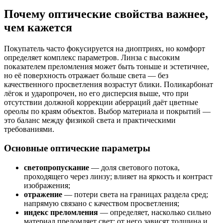
Почему оптические свойства важнее,
чем кажется
Покупатель часто фокусируется на диоптриях, но комфорт
определяет комплекс параметров. Линза с высоким
показателем преломления может быть тоньше и эстетичнее,
но её поверхность отражает больше света — без
качественного просветления возрастут блики. Поликарбонат
лёгок и ударопрочен, но его дисперсия выше, что при
отсутствии должной коррекции аберраций даёт цветные
ореолы по краям объектов. Выбор материала и покрытий —
это баланс между физикой света и практическими
требованиями.
Основные оптические параметры
светопропускание
— доля светового потока,
проходящего через линзу; влияет на яркость и контраст
изображения;
отражение
— потери света на границах раздела сред;
напрямую связано с качеством просветления;
индекс преломления
— определяет, насколько сильно
материал преломляет свет; от него зависят толщина и